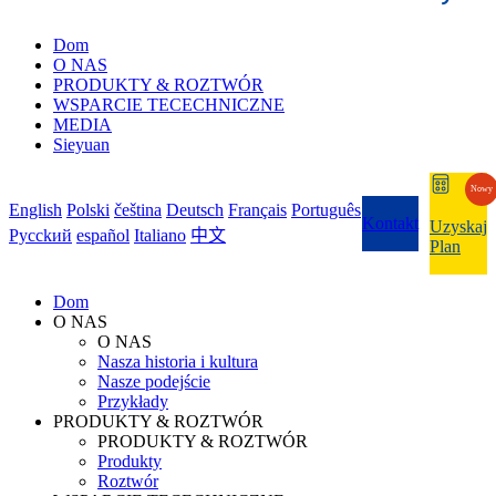
Dom
O NAS
PRODUKTY & ROZTWÓR
WSPARCIE TECECHNICZNE
MEDIA
Sieyuan
Nowy
English
Polski
čeština
Deutsch
Français
Português
Kontakt
Uzyskaj
Pycckий
español
Italiano
中文
Plan
Dom
O NAS
O NAS
Nasza historia i kultura
Nasze podejście
Przykłady
PRODUKTY & ROZTWÓR
PRODUKTY & ROZTWÓR
Produkty
Roztwór